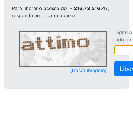
Para liberar o acesso
do IP
216.73.216.47
,
responda ao desafio abaixo.
Digite 
lado no
[trocar imagem]